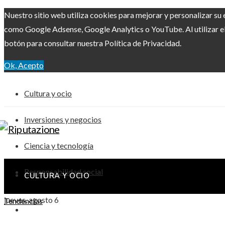
Nuestro sitio web utiliza cookies para mejorar y personalizar su 
como Google Adsense, Google Analytics o YouTube. Al utilizar el 
botón para consultar nuestra Política de Privacidad.
Ok, Acepto
Cultura y ocio
Inversiones y negocios
Ciencia y tecnología
Responsabilidad social
CULTURA Y OCIO
jueves, agosto 6
Tendencias
INVERSIONES Y NEGOCIOS