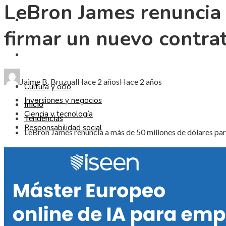
LeBron James renuncia 
CIENCIA Y TECNOLOGÍA
firmar un nuevo contra
RESPONSABILIDAD SOCIAL
Jaime B. Bruzual
Hace 2 años
Hace 2 años
Cultura y ocio
Inversiones y negocios
Inicio
Ciencia y tecnología
Tendencias
Responsabilidad social
LeBron James renuncia a más de 50 millones de dólares par