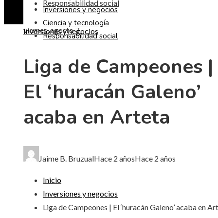
Responsabilidad social
Inversiones y negocios
Ciencia y tecnología
viernes, agosto 7
Inversiones y negocios
Responsabilidad social
Liga de Campeones |
El ‘huracán Galeno’
acaba en Arteta
Jaime B. Bruzual
Hace 2 años
Hace 2 años
Inicio
Inversiones y negocios
Liga de Campeones | El ‘huracán Galeno’ acaba en Ar