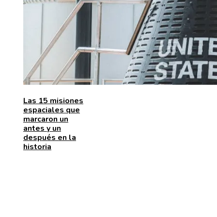
Las 15 misiones
espaciales que
marcaron un
antes y un
después en la
historia
ENTRADAS RECIENTES
La naranja mecánica y su papel en la deshumanizació
dentro del cine distópico