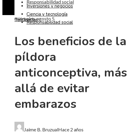
Responsabilidad social
Inversiones y negocios
Ciencia y tecnología
miércoles, agosto 5
Tendencias
Responsabilidad social
Los beneficios de la
píldora
anticonceptiva, más
allá de evitar
embarazos
Jaime B. Bruzual
Hace 2 años