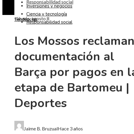
Responsabilidad social
Inversiones y negocios
Ciencia y tecnología
sábado, agosto 8
Tendencias
Responsabilidad social
Los Mossos reclama
documentación al
Barça por pagos en l
etapa de Bartomeu |
Deportes
Jaime B. Bruzual
Hace 3 años