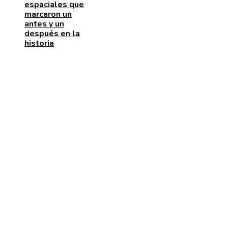
espaciales que
marcaron un
antes y un
después en la
historia
ENTRADAS RECIENTES
La naranja mecánica y su papel en la deshumanizació
dentro del cine distópico
El papel de la microbiota intestinal en el sistema
inmunológico
La importancia de las pruebas de conocimiento cero 
protección de datos y cumplimiento legal
CATEGORÍAS
Cultura y ocio