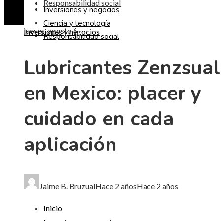
Responsabilidad social
Inversiones y negocios
Ciencia y tecnología
jueves, agosto 6
Inversiones y negocios
Responsabilidad social
Lubricantes Zenzsual
en Mexico: placer y
cuidado en cada
aplicación
Jaime B. Bruzual
Hace 2 años
Hace 2 años
Inicio