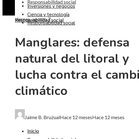
Responsabilidad social
Inversiones y negocios
Ciencia y tecnología
viernes, agosto 7
Responsabilidad social
Responsabilidad social
Manglares: defensa
natural del litoral y
lucha contra el camb
climático
Jaime B. Bruzual
Hace 12 meses
Hace 12 meses
Inicio