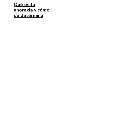
Qué es la
anorexia y cómo
se determina
ENTRADAS RECIENTES
Las 15 donaciones individuales más grandes que
movilizaron recursos para enfrentar desafíos global
Alimentos que aportan vitamina C para fortalecer el
organismo
Estabilidad de precios en Egipto: beneficios para
inversores y consumidores por igual
CATEGORÍAS
Cultura y ocio
Inversiones y negocios