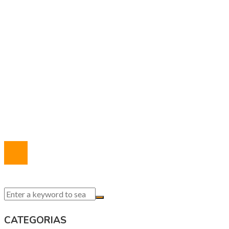
Ciencia y tecnología
Responsabilidad social
MAPA DEL SITIO
Política de Privacidad
Marco Legal del Sitio
Quiénes somos
Contacto
© 2020 Todos los derechos reservados.
CATEGORIAS