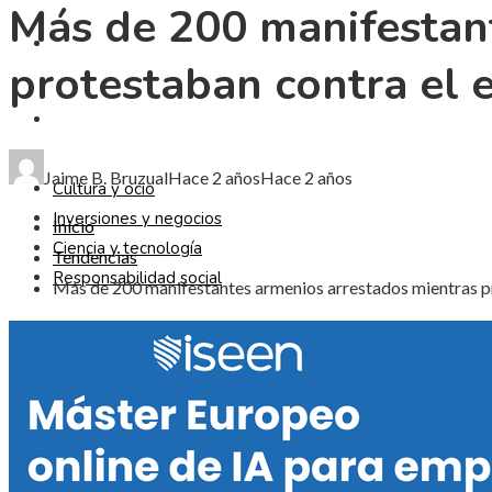
Más de 200 manifestan
CIENCIA Y TECNOLOGÍA
protestaban contra el 
RESPONSABILIDAD SOCIAL
Jaime B. Bruzual
Hace 2 años
Hace 2 años
Cultura y ocio
Inversiones y negocios
Inicio
Ciencia y tecnología
Tendencias
Responsabilidad social
Más de 200 manifestantes armenios arrestados mientras pr