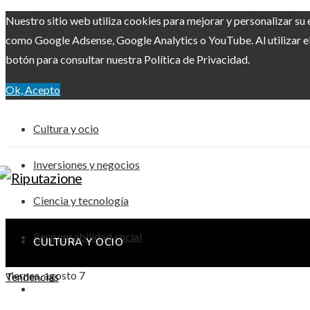
Nuestro sitio web utiliza cookies para mejorar y personalizar su 
como Google Adsense, Google Analytics o YouTube. Al utilizar el 
botón para consultar nuestra Política de Privacidad.
Ok, Acepto
Cultura y ocio
Inversiones y negocios
Ciencia y tecnología
Responsabilidad social
CULTURA Y OCIO
viernes, agosto 7
Tendencias
INVERSIONES Y NEGOCIOS