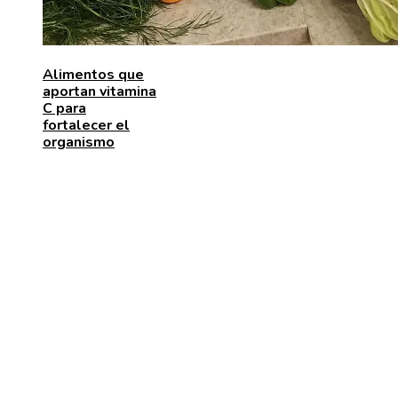
Alimentos que
aportan vitamina
C para
fortalecer el
organismo
ENTRADAS RECIENTES
Los telescopios con mayor capacidad de observación
precisión científica
Las 15 adquisiciones corporativas más caras de todo
tiempos
Cómo la escena post-créditos de Spider-Man: Brand
New Day influye en la trama de Avengers: Secret Wa