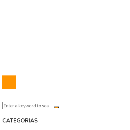
Responsabilidad social
MAPA DEL SITIO
Política de Privacidad
Marco Legal del Sitio
Quiénes somos
Contacto
© 2020 Todos los derechos reservados.
CATEGORIAS