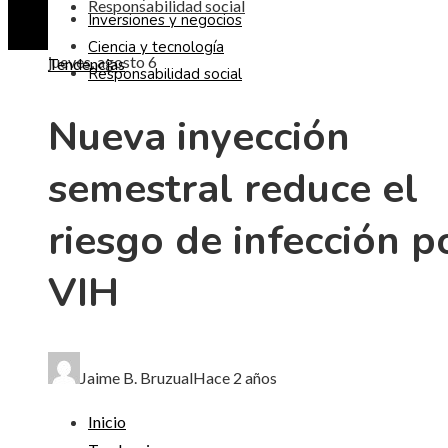
Responsabilidad social
Inversiones y negocios
Ciencia y tecnología
jueves, agosto 6
Tendencias
Responsabilidad social
Nueva inyección
semestral reduce el
riesgo de infección p
VIH
Jaime B. Bruzual
Hace 2 años
Inicio