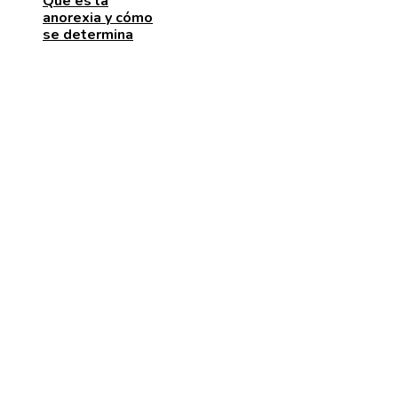
Qué es la
anorexia y cómo
se determina
ENTRADAS RECIENTES
Las 15 donaciones individuales más grandes que
movilizaron recursos para enfrentar desafíos global
Alimentos que aportan vitamina C para fortalecer el
organismo
Estabilidad de precios en Egipto: beneficios para
inversores y consumidores por igual
CATEGORÍAS
Cultura y ocio
Inversiones y negocios
Ciencia y tecnología