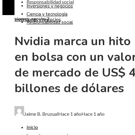
Responsabilidad social
Inversiones y negocios
Ciencia y tecnología
viernes, agosto 7
Inversiones y negocios
Responsabilidad social
Nvidia marca un hito
en bolsa con un valo
de mercado de US$ 
billones de dólares
Jaime B. Bruzual
Hace 1 año
Hace 1 año
Inicio