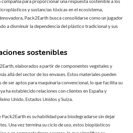
la compañía para proporcionar una respuesta sostenible a los
croplásticos y sustancias tóxicas en el ecosistema,
a innovadora, Pack2Earth busca consolidarse como un jugador
do a disminuir la dependencia del plástico tradicional y sus
caciones sostenibles
2Earth, elaborados a partir de componentes vegetales y
más allá del sector de los envases. Estos materiales pueden
 de ser aptos para maquinaria convencional, lo que facilita su
ya ha establecido relaciones con clientes en España y
Reino Unido, Estados Unidos y Suiza.
e Pack2Earth es su habilidad para biodegradarse sin dejar
s. Una vez termina su ciclo de uso, estos bioplásticos
ca o en compostadores caseros, lo que simplifica su