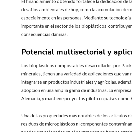
El financiamiento obtenido fortalece la dedicación de 
desafíos ambientales de hoy, como la acumulación de mi
especialmente en las personas. Mediante su tecnologí
importante en el sector de los bioplásticos, contribuyen
consecuencias dañinas.
Potencial multisectorial y apli
Los bioplásticos compostables desarrollados por Pack
minerales, tienen una variedad de aplicaciones que van 
integrarse en productos industriales y agrícolas, además
adopción en una amplia gama de industrias. La empresa 
Alemania, y mantiene proyectos piloto en países como 
Una de las propiedades más notables de los artículos d
residuos de microplásticos ni componentes contaminante
pueden ser colocados en el contenedor de basura orgáni