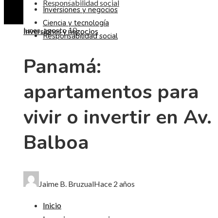
Responsabilidad social
Inversiones y negocios
Ciencia y tecnología
lunes, agosto 10
Inversiones y negocios
Responsabilidad social
Panamá:
apartamentos para
vivir o invertir en Av.
Balboa
Jaime B. Bruzual
Hace 2 años
Inicio