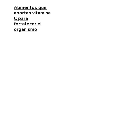
Alimentos que
aportan vitamina
C para
fortalecer el
organismo
ENTRADAS RECIENTES
Los telescopios con mayor capacidad de observación
precisión científica
Las 15 adquisiciones corporativas más caras de todo
tiempos
Cómo la escena post-créditos de Spider-Man: Brand
New Day influye en la trama de Avengers: Secret Wa
CATEGORÍAS
Cultura y ocio