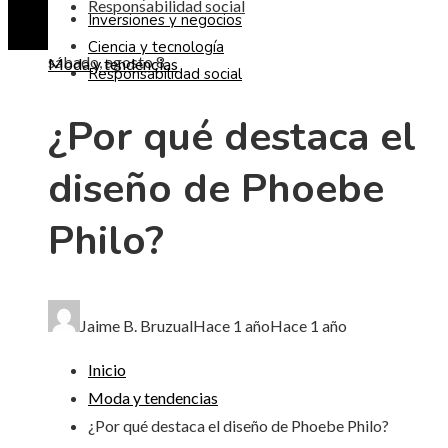
Responsabilidad social
Inversiones y negocios
Ciencia y tecnología
sábado, agosto 8
Moda y tendencias
Responsabilidad social
¿Por qué destaca el
diseño de Phoebe
Philo?
Jaime B. Bruzual
Hace 1 año
Hace 1 año
Inicio
Moda y tendencias
¿Por qué destaca el diseño de Phoebe Philo?