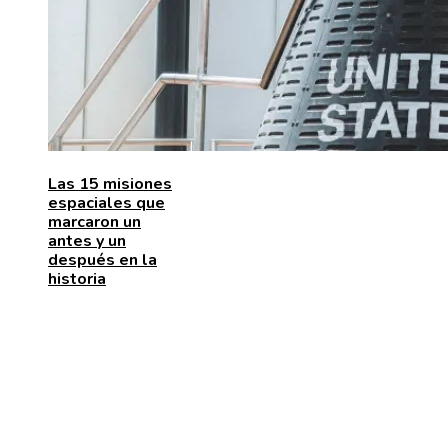
Las 15 misiones
espaciales que
marcaron un
antes y un
después en la
historia
ENTRADAS RECIENTES
La naranja mecánica y su papel en la deshumanizació
dentro del cine distópico
El papel de la microbiota intestinal en el sistema