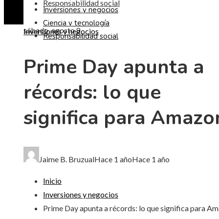
Responsabilidad social
Inversiones y negocios
Ciencia y tecnología
sábado, agosto 8
Inversiones y negocios
Responsabilidad social
Prime Day apunta a
récords: lo que
significa para Amazo
Jaime B. Bruzual
Hace 1 año
Hace 1 año
Inicio
Inversiones y negocios
Prime Day apunta a récords: lo que significa para A