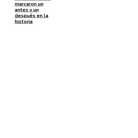
marcaron un
antes y un
después en la
historia
ENTRADAS RECIENTES
La naranja mecánica y su papel en la deshumanizació
dentro del cine distópico
El papel de la microbiota intestinal en el sistema
inmunológico
La importancia de las pruebas de conocimiento cero 
protección de datos y cumplimiento legal
CATEGORÍAS
Cultura y ocio
Inversiones y negocios