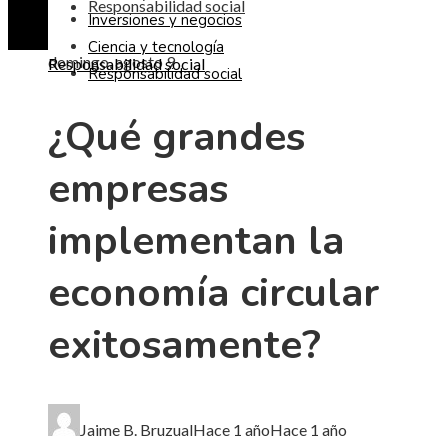
Responsabilidad social
Inversiones y negocios
Ciencia y tecnología
domingo, agosto 9
Responsabilidad social
Responsabilidad social
¿Qué grandes
empresas
implementan la
economía circular
exitosamente?
Jaime B. Bruzual
Hace 1 año
Hace 1 año