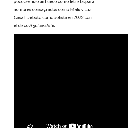
poco, se hizo un hueco como letrista, para
nombres consagrados como Malú y Luz
Casal. Debutó como solista en 2022 con
el disco
A golpes de fe
.