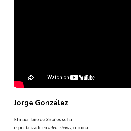
Jorge González
El madrileño de 35 años se ha
especializado en
talent shows
, con una