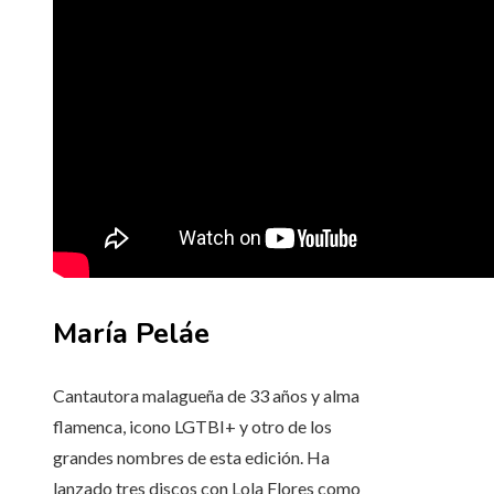
María Peláe
Cantautora malagueña de 33 años y alma
flamenca, icono LGTBI+ y otro de los
grandes nombres de esta edición. Ha
lanzado tres discos con Lola Flores como