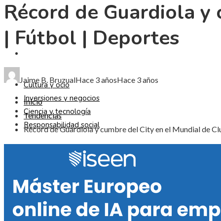
Récord de Guardiola y 
CIENCIA Y TECNOLOGÍA
| Fútbol | Deportes
RESPONSABILIDAD SOCIAL
Jaime B. Bruzual
Hace 3 años
Hace 3 años
Cultura y ocio
Inversiones y negocios
Inicio
Ciencia y tecnología
Tendencias
Responsabilidad social
Récord de Guardiola y cumbre del City en el Mundial de Cl