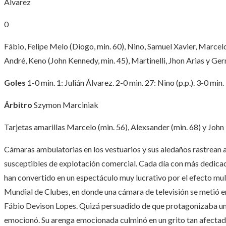
Álvarez
0
Fábio, Felipe Melo (Diogo, min. 60), Nino, Samuel Xavier, Marcelo 
André, Keno (John Kennedy, min. 45), Martinelli, Jhon Arias y G
Goles
1-0 min. 1: Julián Álvarez. 2-0 min. 27: Nino (p.p.). 3-0 min.
Árbitro
Szymon Marciniak
Tarjetas amarillas
Marcelo (min. 56), Alexsander (min. 68) y John
Cámaras ambulatorias en los vestuarios y sus aledaños rastrean 
susceptibles de explotación comercial. Cada día con más dedicaci
han convertido en un espectáculo muy lucrativo por el efecto mult
Mundial de Clubes, en donde una cámara de televisión se metió en 
Fábio Devison Lopes. Quizá persuadido de que protagonizaba un s
emocionó. Su arenga emocionada culminó en un grito tan afectado