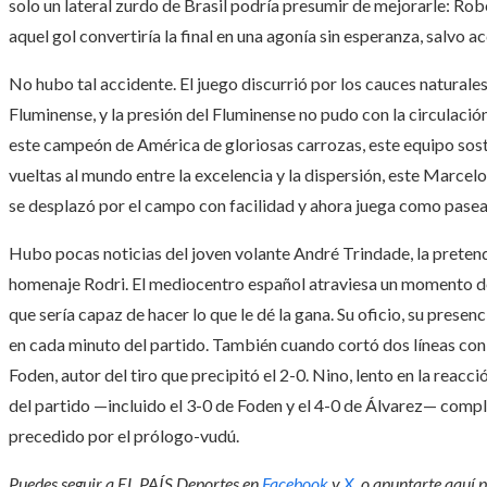
solo un lateral zurdo de Brasil podría presumir de mejorarle: Ro
aquel gol convertiría la final en una agonía sin esperanza, salvo a
No hubo tal accidente. El juego discurrió por los cauces naturales
Fluminense, y la presión del Fluminense no pudo con la circulació
este campeón de América de gloriosas carrozas, este equipo sost
vueltas al mundo entre la excelencia y la dispersión, este Marce
se desplazó por el campo con facilidad y ahora juega como pasea
Hubo pocas noticias del joven volante André Trindade, la pretend
homenaje Rodri. El mediocentro español atraviesa un momento d
que sería capaz de hacer lo que le dé la gana. Su oficio, su presenci
en cada minuto del partido. También cuando cortó dos líneas con 
Foden, autor del tiro que precipitó el 2-0. Nino, lento en la reacci
del partido —incluido el 3-0 de Foden y el 4-0 de Álvarez— compl
precedido por el prólogo-vudú.
Puedes seguir a EL PAÍS Deportes en
Facebook
y
X
, o apuntarte aquí 