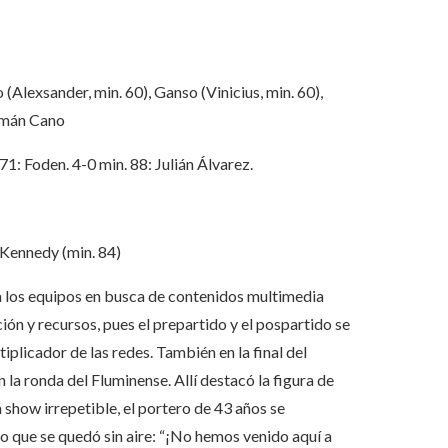
(Alexsander, min. 60), Ganso (Vinicius, min. 60),
ermán Cano
 71: Foden. 4-0 min. 88: Julián Álvarez.
 Kennedy (min. 84)
a los equipos en busca de contenidos multimedia
ón y recursos, pues el prepartido y el pospartido se
iplicador de las redes. También en la final del
la ronda del Fluminense. Allí destacó la figura de
how irrepetible, el portero de 43 años se
 que se quedó sin aire: “¡No hemos venido aquí a