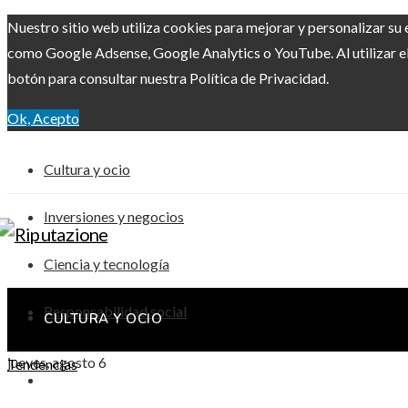
Nuestro sitio web utiliza cookies para mejorar y personalizar su 
como Google Adsense, Google Analytics o YouTube. Al utilizar el 
botón para consultar nuestra Política de Privacidad.
Ok, Acepto
Cultura y ocio
Inversiones y negocios
Ciencia y tecnología
Responsabilidad social
CULTURA Y OCIO
jueves, agosto 6
Tendencias
INVERSIONES Y NEGOCIOS