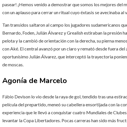
pasear! ¡Hemos venido a demostrar que somos los mejores del m
con un aplauso para cerrar un ritual cuyo éxtasis se avecinaba al 
Tan transidos saltaron al campo los jugadores sudamericanos que
Bernardo, Foden, Julián Álvarez y Grealish estiraban la presión h
pelota y la cambió de orientación con la derecha, su pierna menos
con Aké. El central avanzó por un claro y remató desde fuera del á
oportunísimo Julián Álvarez, que interceptó la trayectoria ponie
de moscas.
Agonía de Marcelo
Fábio Devison lo vio desde la raya de gol, tendido tras una estirad
película del prepartido, meneó su cabellera ensortijada con la co
experiencia que le llevó a conquistar cuatro Mundiales de Clubes
levantar la Copa Libertadores. Pocas carreras han sido más fructíf