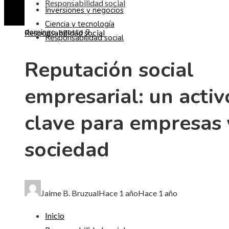
Responsabilidad social
Inversiones y negocios
Ciencia y tecnología
domingo, agosto 9
Responsabilidad social
Responsabilidad social
Reputación social
empresarial: un activ
clave para empresas 
sociedad
Jaime B. Bruzual
Hace 1 año
Hace 1 año
Inicio