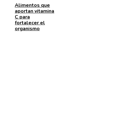
Alimentos que
aportan vitamina
C para
fortalecer el
organismo
ENTRADAS RECIENTES
Los telescopios con mayor capacidad de observación
precisión científica
Las 15 adquisiciones corporativas más caras de todo
tiempos
Cómo la RSC corporativa contribuye a la innovación
social y la movilidad urbana en Bélgica
CATEGORÍAS
Cultura y ocio