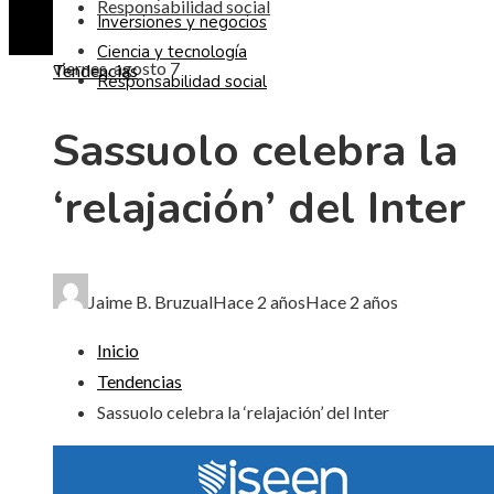
Responsabilidad social
Inversiones y negocios
Ciencia y tecnología
viernes, agosto 7
Tendencias
Responsabilidad social
Sassuolo celebra la
‘relajación’ del Inter
Jaime B. Bruzual
Hace 2 años
Hace 2 años
Inicio
Tendencias
Sassuolo celebra la ‘relajación’ del Inter