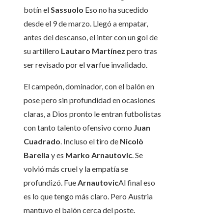
botín el
Sassuolo
Eso no ha sucedido
desde el 9 de marzo. Llegó a empatar,
antes del descanso, el inter con un gol de
su artillero
Lautaro Martínez
pero tras
ser revisado por el
var
fue invalidado.
El campeón, dominador, con el balón en
pose pero sin profundidad en ocasiones
claras, a Dios pronto le entran futbolistas
con tanto talento ofensivo como
Juan
Cuadrado
. Incluso el tiro de
Nicolò
Barella
y es
Marko Arnautovic
. Se
volvió más cruel y la empatía se
profundizó. Fue
Arnautovic
Al final eso
es lo que tengo más claro. Pero Austria
mantuvo el balón cerca del poste.