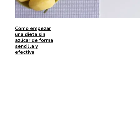
Cómo empezar
una dieta sin
azúcar de forma
sencilla y
efectiva
ENTRADAS RECIENTES
El papel de la microbiota intestinal en el sistema
inmunológico
Pasos para fortalecer la economía y aumentar la inve
en Bosnia y Herzegovina
Las 15 donaciones individuales más grandes que
movilizaron recursos para enfrentar desafíos global