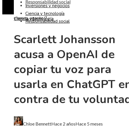
Responsabilidad social
Inversiones y negocios
Ciencia y tecnología
viernes, agosto 7
Ciencia y tecnología
Responsabilidad social
Scarlett Johansson
acusa a OpenAI de
copiar tu voz para
usarla en ChatGPT e
contra de tu volunta
Chloe Bennett
Hace 2 años
Hace 5 meses