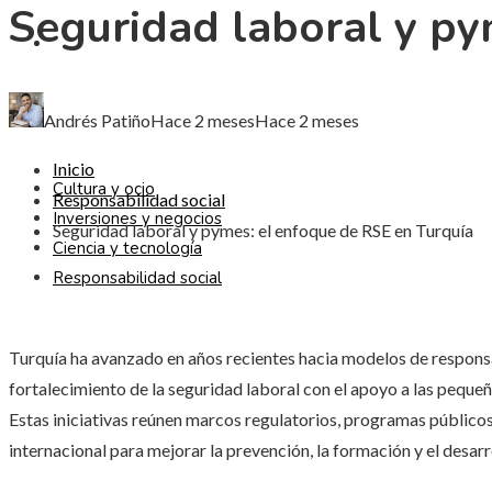
Seguridad laboral y py
CIENCIA Y TECNOLOGÍA
RESPONSABILIDAD SOCIAL
Andrés Patiño
Hace 2 meses
Hace 2 meses
Inicio
Cultura y ocio
Responsabilidad social
Inversiones y negocios
Seguridad laboral y pymes: el enfoque de RSE en Turquía
Ciencia y tecnología
Responsabilidad social
Turquía ha avanzado en años recientes hacia modelos de respons
fortalecimiento de la seguridad laboral con el apoyo a las pequ
Estas iniciativas reúnen marcos regulatorios, programas públic
internacional para mejorar la prevención, la formación y el desar