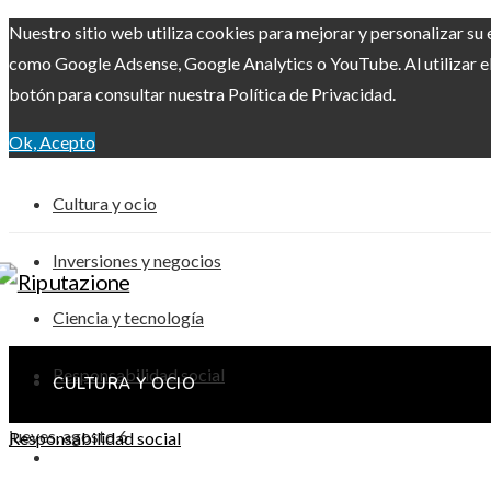
Nuestro sitio web utiliza cookies para mejorar y personalizar su 
como Google Adsense, Google Analytics o YouTube. Al utilizar el 
botón para consultar nuestra Política de Privacidad.
Ok, Acepto
Cultura y ocio
Inversiones y negocios
Ciencia y tecnología
Responsabilidad social
CULTURA Y OCIO
jueves, agosto 6
Responsabilidad social
INVERSIONES Y NEGOCIOS