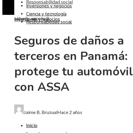
Responsabilidad social
Inversiones y negocios
Ciencia y tecnología
sábado, agosto 8
Inversiones y negocios
Responsabilidad social
Seguros de daños a
terceros en Panamá:
protege tu automóvil
con ASSA
Jaime B. Bruzual
Hace 2 años
Inicio