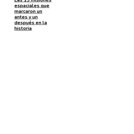
Las 15 misiones
espaciales que
marcaron un
antes y un
después en la
historia
ENTRADAS RECIENTES
La naranja mecánica y su papel en la deshumanizació
dentro del cine distópico
El papel de la microbiota intestinal en el sistema
inmunológico
La importancia de las pruebas de conocimiento cero 
protección de datos y cumplimiento legal
CATEGORÍAS
Cultura y ocio