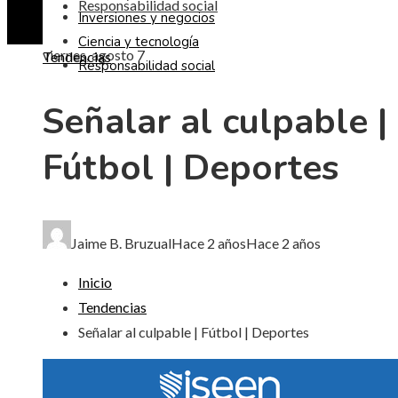
Responsabilidad social
Inversiones y negocios
Ciencia y tecnología
viernes, agosto 7
Tendencias
Responsabilidad social
Señalar al culpable |
Fútbol | Deportes
Jaime B. Bruzual
Hace 2 años
Hace 2 años
Inicio
Tendencias
Señalar al culpable | Fútbol | Deportes