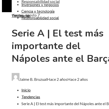
Responsabilidad social
Inversiones y negocios
Ciencia y tecnología
viernes, agosto 7
Tendencias
Responsabilidad social
Serie A | El test más
importante del
Nápoles ante el Barç
Jaime B. Bruzual
Hace 2 años
Hace 2 años
Inicio
Tendencias
Serie A | El test más importante del Nápoles ante el 