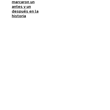
marcaron un
antes y un
después en la
historia
ENTRADAS RECIENTES
La naranja mecánica y su papel en la deshumanizació
dentro del cine distópico
El papel de la microbiota intestinal en el sistema
inmunológico
La importancia de las pruebas de conocimiento cero 
protección de datos y cumplimiento legal
CATEGORÍAS
Cultura y ocio
Inversiones y negocios