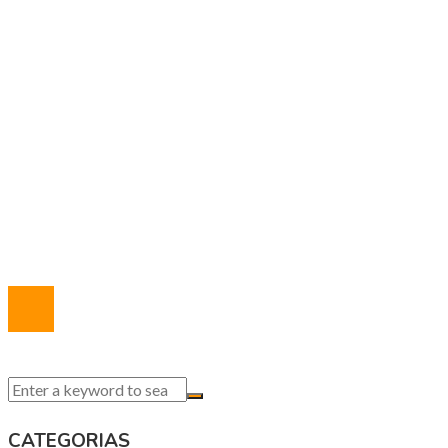
Ciencia y tecnología
Responsabilidad social
MAPA DEL SITIO
Política de Privacidad
Marco Legal del Sitio
Quiénes somos
Contacto
© 2020 Todos los derechos reservados.
CATEGORIAS