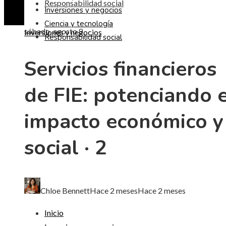
Responsabilidad social
Inversiones y negocios
Ciencia y tecnología
sábado, agosto 8
Inversiones y negocios
Responsabilidad social
Servicios financieros
de FIE: potenciando e
impacto económico y
social · 2
Chloe Bennett
Hace 2 meses
Hace 2 meses
Inicio