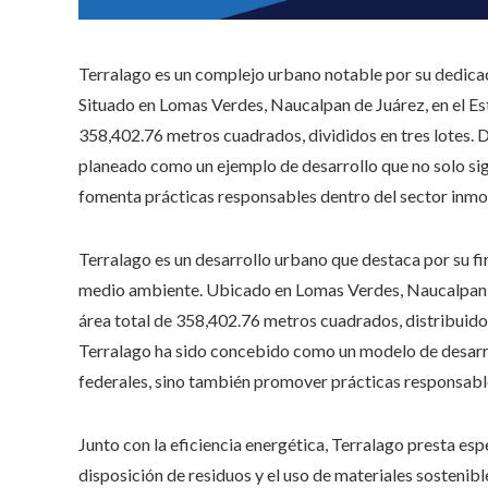
Terralago es un complejo urbano notable por su dedicaci
Situado en Lomas Verdes, Naucalpan de Juárez, en el Es
358,402.76 metros cuadrados, divididos en tres lotes. D
planeado como un ejemplo de desarrollo que no solo sigu
fomenta prácticas responsables dentro del sector inmob
Terralago es un desarrollo urbano que destaca por su f
medio ambiente. Ubicado en Lomas Verdes, Naucalpan d
área total de 358,402.76 metros cuadrados, distribuidos
Terralago ha sido concebido como un modelo de desarro
federales, sino también promover prácticas responsables
Junto con la eficiencia energética, Terralago presta espe
disposición de residuos y el uso de materiales sostenibl