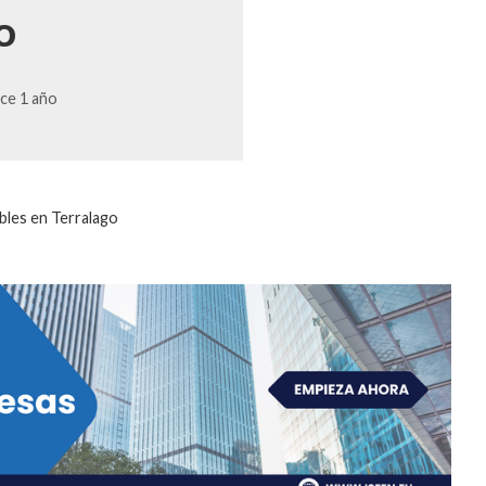
o
ce 1 año
bles en Terralago