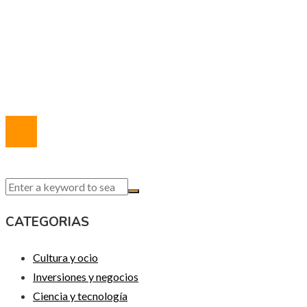
Política de Privacidad
Marco Legal del Sitio
Quiénes somos
Contacto
© 2020 Todos los derechos reservados.
CATEGORIAS
Cultura y ocio
Inversiones y negocios
Ciencia y tecnología