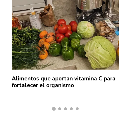
ina
Alimentos que aportan vitamina C para
Las
fortalecer el organismo
mar
hist