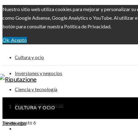
Nuestro sitio web utiliza cookies para mejorar y personalizar su 
como Google Adsense, Google Analytics o YouTube. Al utilizar el 
botón para consultar nuestra Política de Privacidad.
Ok, Acepto
Cultura y ocio
Inversiones y negocios
Ciencia y tecnología
Responsabilidad social
CULTURA Y OCIO
jueves, agosto 6
Tendencias
INVERSIONES Y NEGOCIOS