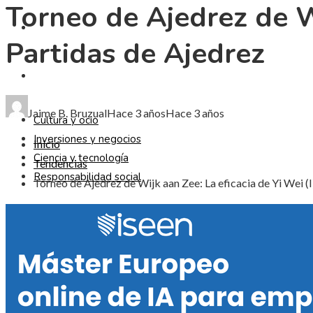
Torneo de Ajedrez de Wi
CIENCIA Y TECNOLOGÍA
Partidas de Ajedrez
RESPONSABILIDAD SOCIAL
Jaime B. Bruzual
Hace 3 años
Hace 3 años
Cultura y ocio
Inversiones y negocios
Inicio
Ciencia y tecnología
Tendencias
Responsabilidad social
Torneo de Ajedrez de Wijk aan Zee: La eficacia de Yi Wei (I