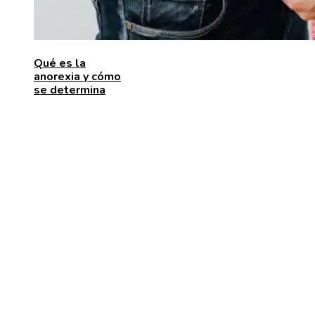
Qué es la
anorexia y cómo
se determina
ENTRADAS RECIENTES
Las 15 donaciones individuales más grandes que
movilizaron recursos para enfrentar desafíos global
Alimentos que aportan vitamina C para fortalecer el
organismo
Estabilidad de precios en Egipto: beneficios para
inversores y consumidores por igual
CATEGORÍAS