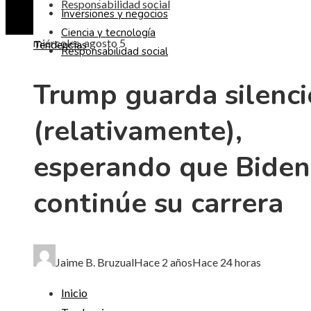
Responsabilidad social
Inversiones y negocios
Ciencia y tecnología
miércoles, agosto 5
Tendencias
Responsabilidad social
Trump guarda silenci
(relativamente),
esperando que Biden
continúe su carrera
Jaime B. Bruzual
Hace 2 años
Hace 24 horas
Inicio