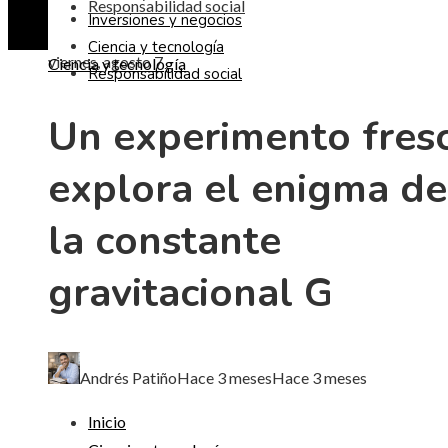
Responsabilidad social
Inversiones y negocios
Ciencia y tecnología
viernes, agosto 7
Ciencia y tecnología
Responsabilidad social
Un experimento fres
explora el enigma de
la constante
gravitacional G
Andrés Patiño
Hace 3 meses
Hace 3 meses
Inicio