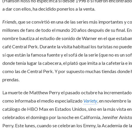
(Hanson Ross no especifica si desde 1998 o si fueron encontrados
a dar con ellos, ha decidido ponerlos a la venta.
Friends
, que se convirtió en una de las series más importantes y co
millones de fans de todo el mundo 20 años después de su final. E
nombre bautiza al estudio de sonido de Warner en el que estaban
café Central Perk. Durante la visita habitual los turistas no puede
sí que están la famosa fuente y el sofá de la serie (que no es un so
donde tenía lugar la cabecera, el plató que imita a la cafetería e 
como las de Central Perk. Y por supuesto muchas tiendas donde ha
prendas.
La muerte de Matthew Perry el pasado octubre ha incrementado el 
como informaba el medio especializado
Variety
, en noviembre la 
catálogo de HBO Max en Estados Unidos, sino en la más vista e
celebrados el domingo por la noche en California, Jennifer Aniston
Perry. Este lunes, cuando se celebran los Emmy, la Academia de la