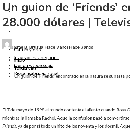
Un guion de ‘Friends’ 
CIENCIA Y TECNOLOGÍA
28.000 dólares | Televi
RESPONSABILIDAD SOCIAL
Jaime B. Bruzual
Hace 3 años
Hace 3 años
Cultura y ocio
Inversiones y negocios
Inicio
Ciencia y tecnología
Tendencias
Responsabilidad social
Un guion de ‘Friends’ encontrado en la basura se subasta po
El 7 de mayo de 1998 el mundo contenía el aliento cuando Ross Gel
mientras la llamaba Rachel. Aquella confusión pasó a convertirse 
Friends
, ya de por sí todo un hito de los noventa y los dosmil. Aqu