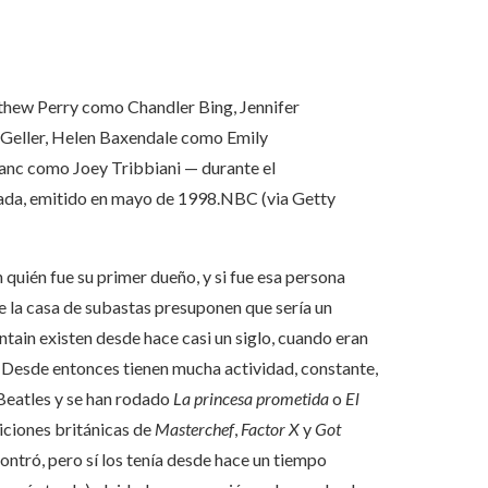
atthew Perry como Chandler Bing, Jennifer
Geller, Helen Baxendale como Emily
nc como Joey Tribbiani — durante el
orada, emitido en mayo de 1998.
NBC (via Getty
quién fue su primer dueño, y si fue esa persona
de la casa de subastas presuponen que sería un
ntain existen desde hace casi un siglo, cuando eran
 Desde entonces tienen mucha actividad, constante,
 Beatles y se han rodado
La princesa prometida
o
El
iciones británicas de
Masterchef
,
Factor X
y
Got
ontró, pero sí los tenía desde hace un tiempo