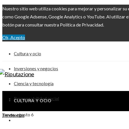
Nuestro sitio web utiliza cookies para mejorar y personalizar su 
como Google Adsense, Google Analytics o YouTube. Al utilizar el 
botón para consultar nuestra Política de Privacidad.
Ok, Acepto
Cultura y ocio
Inversiones y negocios
Ciencia y tecnología
Responsabilidad social
CULTURA Y OCIO
jueves, agosto 6
Tendencias
INVERSIONES Y NEGOCIOS