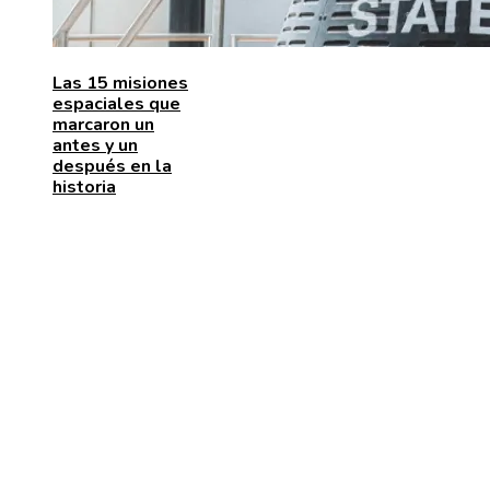
Las 15 misiones
espaciales que
marcaron un
antes y un
después en la
historia
ENTRADAS RECIENTES
Cómo la RSC corporativa contribuye a la innovación
social y la movilidad urbana en Bélgica
La naranja mecánica y su papel en la deshumanizació
dentro del cine distópico
El papel de la microbiota intestinal en el sistema
inmunológico