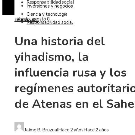
Responsabilidad social
Inversiones y negocios
Ciencia y tecnología
sábado, agosto 8
Tendencias
Responsabilidad social
Una historia del
yihadismo, la
influencia rusa y los
regímenes autoritari
de Atenas en el Sahe
Jaime B. Bruzual
Hace 2 años
Hace 2 años