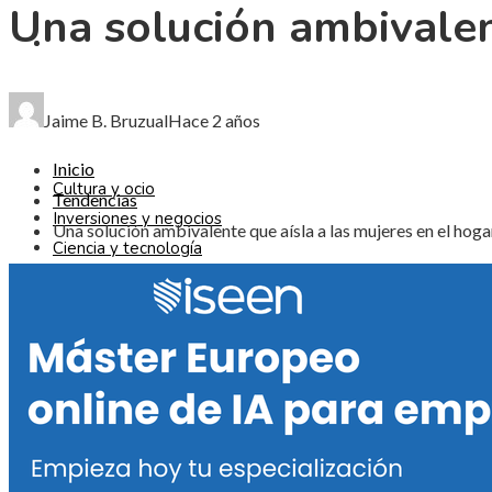
Una solución ambivalen
CIENCIA Y TECNOLOGÍA
RESPONSABILIDAD SOCIAL
Jaime B. Bruzual
Hace 2 años
Inicio
Cultura y ocio
Tendencias
Inversiones y negocios
Una solución ambivalente que aísla a las mujeres en el hoga
Ciencia y tecnología
Responsabilidad social