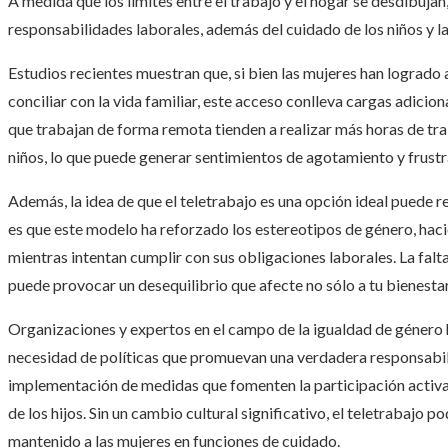
A medida que los límites entre el trabajo y el hogar se desdibuja
responsabilidades laborales, además del cuidado de los niños y l
Estudios recientes muestran que, si bien las mujeres han logrado 
conciliar con la vida familiar, este acceso conlleva cargas adicio
que trabajan de forma remota tienden a realizar más horas de t
niños, lo que puede generar sentimientos de agotamiento y frustr
Además, la idea de que el teletrabajo es una opción ideal puede r
es que este modelo ha reforzado los estereotipos de género, haci
mientras intentan cumplir con sus obligaciones laborales. La falta
puede provocar un desequilibrio que afecte no sólo a tu bienestar
Organizaciones y expertos en el campo de la igualdad de género 
necesidad de políticas que promuevan una verdadera responsabili
implementación de medidas que fomenten la participación activa d
de los hijos. Sin un cambio cultural significativo, el teletrabajo 
mantenido a las mujeres en funciones de cuidado.