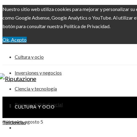
Nuestro sitio web utiliza cookies para mejorar y personalizar su 
como Google Adsense, Google Analytics o YouTube. Al utilizar el 
botón para consultar nuestra Política de Privacidad.
Ok, Acepto
Cultura y ocio
Inversiones y negocios
Ciencia y tecnología
Responsabilidad social
CULTURA Y OCIO
miércoles, agosto 5
Tendencias
INVERSIONES Y NEGOCIOS