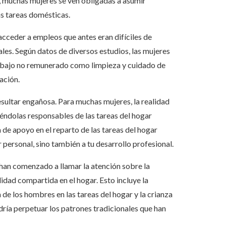
n, muchas mujeres se ven obligadas a asumir
as tareas domésticas.
acceder a empleos que antes eran difíciles de
nales. Según datos de diversos estudios, las mujeres
rabajo no remunerado como limpieza y cuidado de
ación.
esultar engañosa. Para muchas mujeres, la realidad
éndolas responsables de las tareas del hogar
 de apoyo en el reparto de las tareas del hogar
 personal, sino también a tu desarrollo profesional.
han comenzado a llamar la atención sobre la
dad compartida en el hogar. Esto incluye la
e los hombres en las tareas del hogar y la crianza
podría perpetuar los patrones tradicionales que han