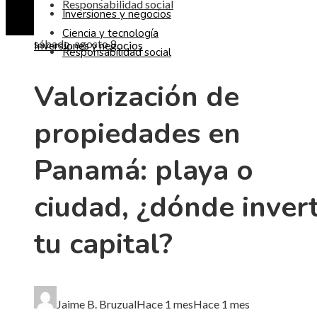
Responsabilidad social
Inversiones y negocios
Ciencia y tecnología
sábado, agosto 8
Inversiones y negocios
Responsabilidad social
Valorización de
propiedades en
Panamá: playa o
ciudad, ¿dónde invert
tu capital?
Jaime B. Bruzual
Hace 1 mes
Hace 1 mes