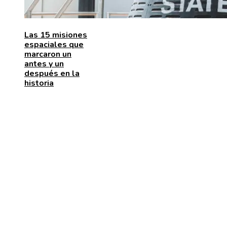
Las 15 misiones
espaciales que
marcaron un
antes y un
después en la
historia
ENTRADAS RECIENTES
La naranja mecánica y su papel en la deshumanizació
dentro del cine distópico
El papel de la microbiota intestinal en el sistema
inmunológico
La importancia de las pruebas de conocimiento cero 
protección de datos y cumplimiento legal