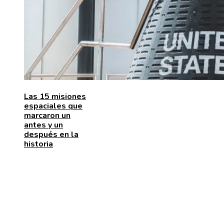
Las 15 misiones
espaciales que
marcaron un
antes y un
después en la
historia
ENTRADAS RECIENTES
La naranja mecánica y su papel en la deshumanizació
dentro del cine distópico
El papel de la microbiota intestinal en el sistema