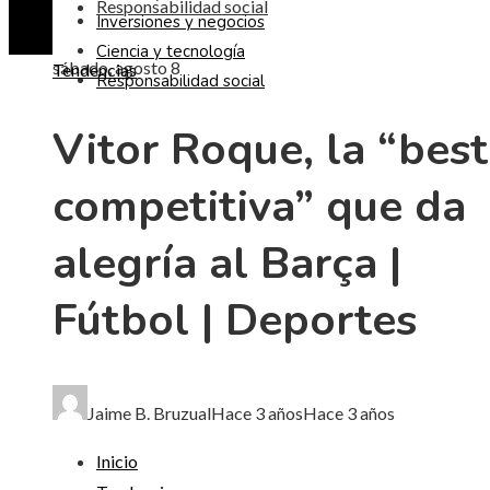
Responsabilidad social
Inversiones y negocios
Ciencia y tecnología
sábado, agosto 8
Tendencias
Responsabilidad social
Vitor Roque, la “best
competitiva” que da
alegría al Barça |
Fútbol | Deportes
Jaime B. Bruzual
Hace 3 años
Hace 3 años
Inicio