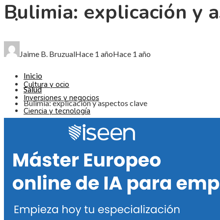
Bulimia: explicación y 
CIENCIA Y TECNOLOGÍA
RESPONSABILIDAD SOCIAL
Jaime B. Bruzual
Hace 1 año
Hace 1 año
Inicio
Cultura y ocio
Salud
Inversiones y negocios
Bulimia: explicación y aspectos clave
Ciencia y tecnología
Responsabilidad social