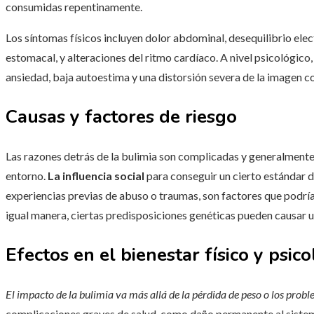
consumidas repentinamente.
Los síntomas físicos incluyen dolor abdominal, desequilibrio elec
estomacal, y alteraciones del ritmo cardíaco. A nivel psicológic
ansiedad, baja autoestima y una distorsión severa de la imagen c
Causas y factores de riesgo
Las razones detrás de la bulimia son complicadas y generalment
entorno.
La influencia social
para conseguir un cierto estándar de 
experiencias previas de abuso o traumas, son factores que podrí
igual manera, ciertas predisposiciones genéticas pueden causar 
Efectos en el bienestar físico y psico
El impacto de la bulimia va más allá de la pérdida de peso o los probl
complicaciones graves de salud, como daño permanente al sistem