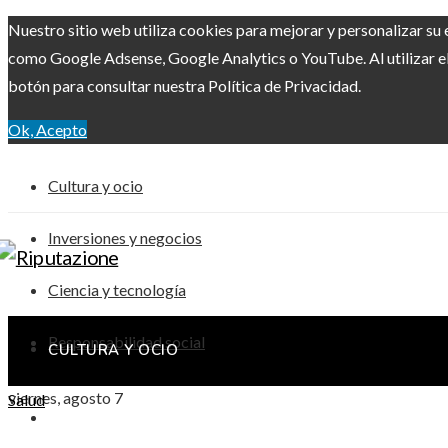
Nuestro sitio web utiliza cookies para mejorar y personalizar su 
como Google Adsense, Google Analytics o YouTube. Al utilizar el 
botón para consultar nuestra Política de Privacidad.
Ok, Acepto
Cultura y ocio
Inversiones y negocios
Ciencia y tecnología
Responsabilidad social
CULTURA Y OCIO
viernes, agosto 7
Salud
INVERSIONES Y NEGOCIOS