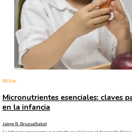
08
Ene
Micronutrientes esenciales: claves 
en la infancia
Jaime B. Bruzual
Salud
La infancia representa un periodo crucial para el desarrollo físico