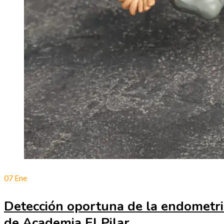
07
Ene
Detección oportuna de la endometrio
de Academia El Pilar