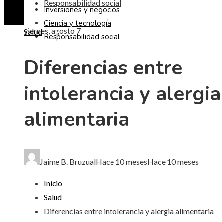
Responsabilidad social
Inversiones y negocios
Ciencia y tecnología
viernes, agosto 7
Salud
Responsabilidad social
Diferencias entre
intolerancia y alergia
alimentaria
Jaime B. Bruzual
Hace 10 meses
Hace 10 meses
Inicio
Salud
Diferencias entre intolerancia y alergia alimentaria