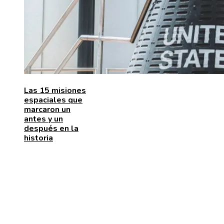
Las 15 misiones
espaciales que
marcaron un
antes y un
después en la
historia
ENTRADAS RECIENTES
La naranja mecánica y su papel en la deshumanizació
dentro del cine distópico
El papel de la microbiota intestinal en el sistema