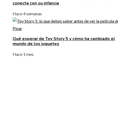
conecta con su infancia
Hace 4 semanas
Qué esperar de Toy Story 5 y cómo ha cambiado el
mundo de los juguetes
Hace 1 mes
ENTRADAS RECIENTES
Cómo la RSC corporativa contribuye a la innovación
social y la movilidad urbana en Bélgica
La naranja mecánica y su papel en la deshumanizació
dentro del cine distópico
El papel de la microbiota intestinal en el sistema