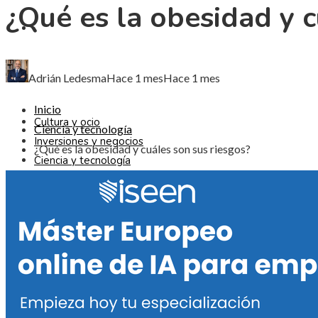
¿Qué es la obesidad y c
CIENCIA Y TECNOLOGÍA
RESPONSABILIDAD SOCIAL
Adrián Ledesma
Hace 1 mes
Hace 1 mes
Inicio
Cultura y ocio
Ciencia y tecnología
Inversiones y negocios
¿Qué es la obesidad y cuáles son sus riesgos?
Ciencia y tecnología
Responsabilidad social