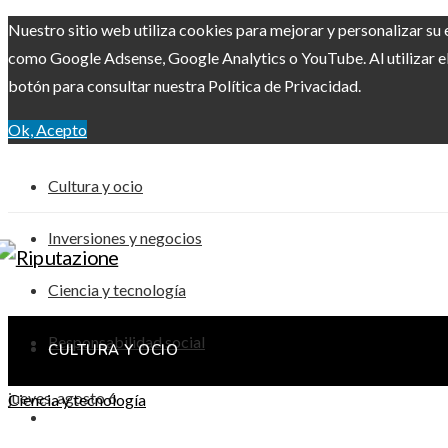
Nuestro sitio web utiliza cookies para mejorar y personalizar su 
como Google Adsense, Google Analytics o YouTube. Al utilizar el 
botón para consultar nuestra Política de Privacidad.
Ok, Acepto
Cultura y ocio
Inversiones y negocios
Ciencia y tecnología
Responsabilidad social
CULTURA Y OCIO
jueves, agosto 6
Ciencia y tecnología
INVERSIONES Y NEGOCIOS