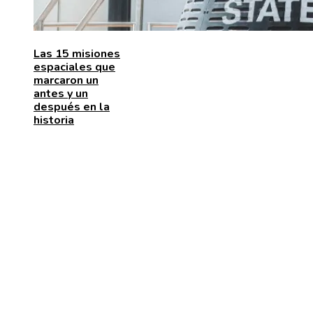
Las 15 misiones
espaciales que
marcaron un
antes y un
después en la
historia
ENTRADAS RECIENTES
La naranja mecánica y su papel en la deshumanizació
dentro del cine distópico
El papel de la microbiota intestinal en el sistema
inmunológico
La importancia de las pruebas de conocimiento cero 
protección de datos y cumplimiento legal