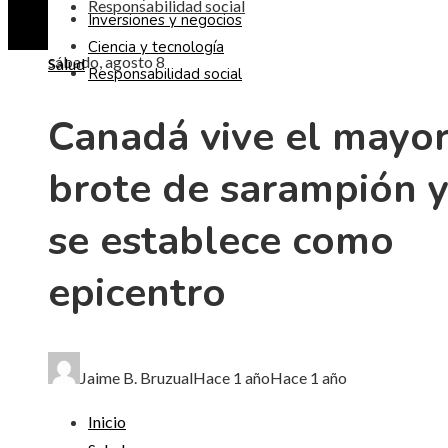
Responsabilidad social
Inversiones y negocios
Ciencia y tecnología
sábado, agosto 8
Salud
Responsabilidad social
Canadá vive el mayo
brote de sarampión 
se establece como
epicentro
Jaime B. Bruzual
Hace 1 año
Hace 1 año
Inicio