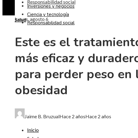
Responsabilidad social
Inversiones y negocios
Ciencia y tecnología
jueves, agosto 6
Salud
Responsabilidad social
Este es el tratamient
más eficaz y durader
para perder peso en 
obesidad
Jaime B. Bruzual
Hace 2 años
Hace 2 años
Inicio