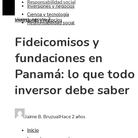
Responsabilidad social
Inversiones y negocios
Ciencia y tecnología
viernes, agosto 7
Inversiones y negocios
Responsabilidad social
Fideicomisos y
fundaciones en
Panamá: lo que todo
inversor debe saber
Jaime B. Bruzual
Hace 2 años
Inicio