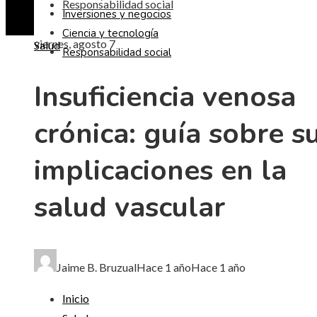
Responsabilidad social
Inversiones y negocios
Ciencia y tecnología
viernes, agosto 7
Salud
Responsabilidad social
Insuficiencia venosa
crónica: guía sobre s
implicaciones en la
salud vascular
Jaime B. Bruzual
Hace 1 año
Hace 1 año
Inicio