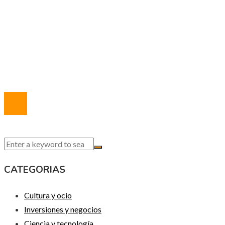
Política de Privacidad
Marco Legal del Sitio
Quiénes somos
Contacto
© 2020 Todos los derechos reservados.
CATEGORIAS
Cultura y ocio
Inversiones y negocios
Ciencia y tecnología