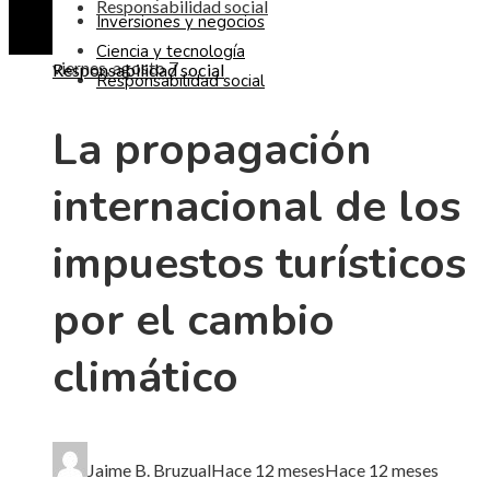
Responsabilidad social
Inversiones y negocios
Ciencia y tecnología
viernes, agosto 7
Responsabilidad social
Responsabilidad social
La propagación
internacional de los
impuestos turísticos
por el cambio
climático
Jaime B. Bruzual
Hace 12 meses
Hace 12 meses