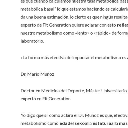
es que cuando calculamos nuestra tasa metabólica basal
metabólica basal” lo que estamos haciendo es calcularla
da una buena estimación, lo cierto es que ningún result
experto de Fit Generation quiere aclarar con esto
refle
nuestro metabolismo como «lento» o «rápido» de forma 
laboratorio.
«La forma más efectiva de impactar el metabolismo es 
Dr. Mario Muñoz
Doctor en Medicina del Deporte, Máster Universitario e
experto en Fit Generation
Yo digo que sí, como aclara el Dr. Muñoz es que, efecti
metabolismo como
edad
el
sexo
allá
estatura
allá
masa