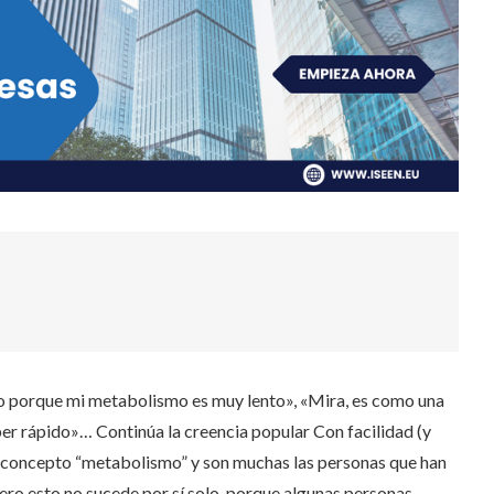
o porque mi metabolismo es muy lento», «Mira, es como una
er rápido»… Continúa la creencia popular Con facilidad (y
” al concepto “metabolismo” y son muchas las personas que han
Pero esto no sucede por sí solo, porque algunas personas