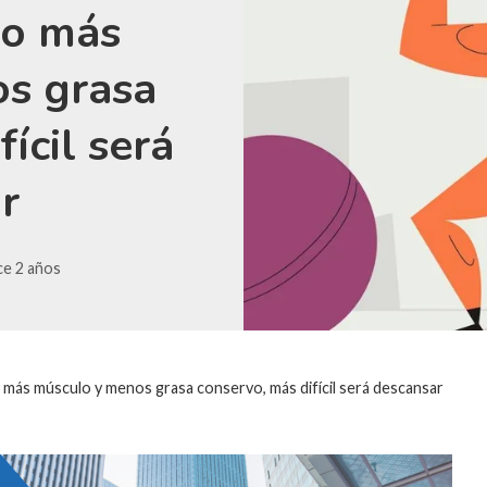
to más
s grasa
ícil será
r
e 2 años
más músculo y menos grasa conservo, más difícil será descansar