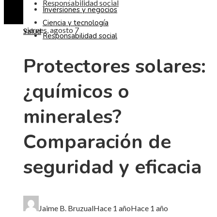
Responsabilidad social
Inversiones y negocios
Ciencia y tecnología
viernes, agosto 7
Salud
Responsabilidad social
Protectores solares:
¿químicos o
minerales?
Comparación de
seguridad y eficacia
Jaime B. Bruzual
Hace 1 año
Hace 1 año