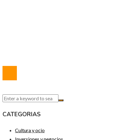
MAPA DEL SITIO
Política de Privacidad
Marco Legal del Sitio
Quiénes somos
Contacto
© 2020 Todos los derechos reservados.
CATEGORIAS
Cultura y ocio
Inversiones y negocios