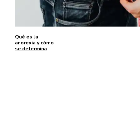
Qué es la
anorexia y cómo
se determina
ENTRADAS RECIENTES
Las 15 donaciones individuales más grandes que
movilizaron recursos para enfrentar desafíos global
Alimentos que aportan vitamina C para fortalecer el
organismo
Estabilidad de precios en Egipto: beneficios para
inversores y consumidores por igual
CATEGORÍAS