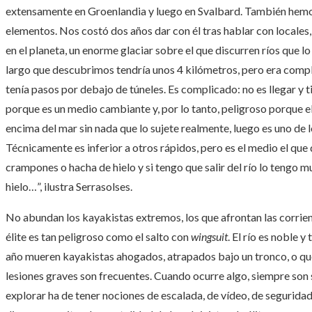
extensamente en Groenlandia y luego en Svalbard. También hem
elementos. Nos costó dos años dar con él tras hablar con locales,
en el planeta, un enorme glaciar sobre el que discurren ríos que lo
largo que descubrimos tendría unos 4 kilómetros, pero era comple
tenía pasos por debajo de túneles. Es complicado: no es llegar y t
porque es un medio cambiante y, por lo tanto, peligroso porque el 
encima del mar sin nada que lo sujete realmente, luego es uno de 
Técnicamente es inferior a otros rápidos, pero es el medio el que d
crampones o hacha de hielo y si tengo que salir del río lo tengo
hielo…”, ilustra Serrasolses.
No abundan los kayakistas extremos, los que afrontan las corrient
élite es tan peligroso como el salto con
wingsuit
. El río es noble 
año mueren kayakistas ahogados, atrapados bajo un tronco, o que 
lesiones graves son frecuentes. Cuando ocurre algo, siempre son 
explorar ha de tener nociones de escalada, de vídeo, de seguridad