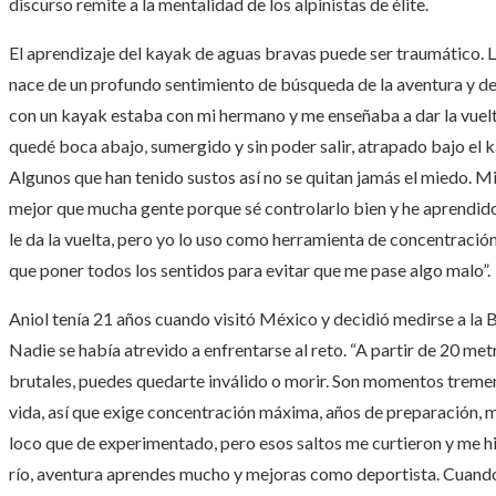
discurso remite a la mentalidad de los alpinistas de élite.
El aprendizaje del kayak de aguas bravas puede ser traumático. L
nace de un profundo sentimiento de búsqueda de la aventura y de
con un kayak estaba con mi hermano y me enseñaba a dar la vuelta
quedé boca abajo, sumergido y sin poder salir, atrapado bajo el k
Algunos que han tenido sustos así no se quitan jamás el miedo. M
mejor que mucha gente porque sé controlarlo bien y he aprendido 
le da la vuelta, pero yo lo uso como herramienta de concentración
que poner todos los sentidos para evitar que me pase algo malo”.
Aniol tenía 21 años cuando visitó México y decidió medirse a la B
Nadie se había atrevido a enfrentarse al reto. “A partir de 20 me
brutales, puedes quedarte inválido o morir. Son momentos tremen
vida, así que exige concentración máxima, años de preparación, m
loco que de experimentado, pero esos saltos me curtieron y me hi
río, aventura aprendes mucho y mejoras como deportista. Cuando