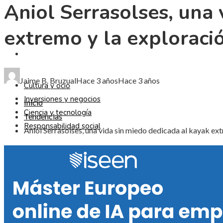
Aniol Serrasolses, una 
CIENCIA Y TECNOLOGÍA
extremo y la exploraci
RESPONSABILIDAD SOCIAL
Jaime B. Bruzual
Hace 3 años
Hace 3 años
Cultura y ocio
Inversiones y negocios
Inicio
Ciencia y tecnología
Tendencias
Responsabilidad social
Aniol Serrasolses, una vida sin miedo dedicada al kayak ex