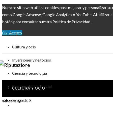
Nuestro sitio web utiliza cookies para mejorar y personalizar su 
como Google Adsense, Google Analytics o YouTube. Al utilizar el 
botón para consultar nuestra Política de Privacidad.
Ok, Acepto
Cultura y ocio
Inversiones y negocios
Ciencia y tecnología
Responsabilidad social
CULTURA Y OCIO
sábado, agosto 8
Tendencias
INVERSIONES Y NEGOCIOS